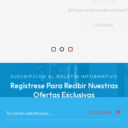
Apr 21, 2025
xposición de maquinaria agrícola y
¡Descubra la 
repuestos de China (Anhui) 2025
productro
LEER MÁS
SUSCRIPCIÓN AL BOLETÍN INFORMATIVO
Regístrese Para Recibir Nuestras
Ofertas Exclusivas
SUSCRIBIR