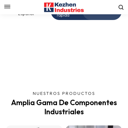
Obtenga una cotización
Español
rápida
English
español
日本語
한국의
NUESTROS PRODUCTOS
Amplia Gama De Componentes
Industriales