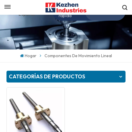
Obtenga una cotización
Español
rápida
English
español
Hogar
Componentes De Movimiento Lineal
日本語
CATEGORÍAS DE PRODUCTOS
한국의