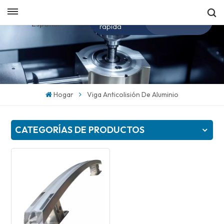
Obtenga una cotización
Español
rápida
English
español
Hogar
Viga Anticolisión De Aluminio
日本語
CATEGORÍAS DE PRODUCTOS
한국의