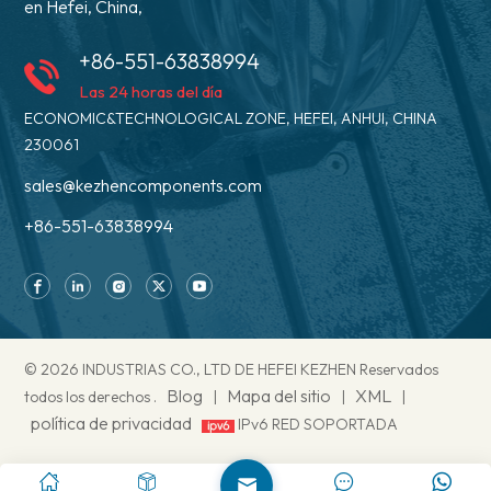
en Hefei, China,
+86-551-63838994
Las 24 horas del día
ECONOMIC&TECHNOLOGICAL ZONE, HEFEI, ANHUI, CHINA
230061
sales@kezhencomponents.com
+86-551-63838994
© 2026 INDUSTRIAS CO., LTD DE HEFEI KEZHEN Reservados
Blog
Mapa del sitio
XML
todos los derechos .
|
|
|
política de privacidad
IPv6 RED SOPORTADA