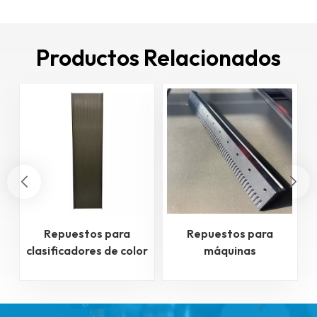
Productos Relacionados
Repuestos para
Repuestos para
clasificadores de color
máquinas
v
clasificadoras de color
- Boquillas
c