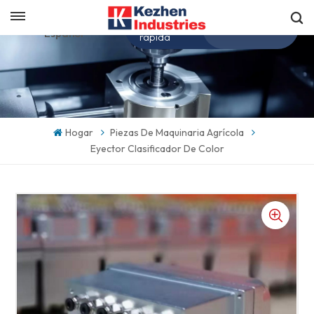
Obtenga una cotización
Español
rápida
English
español
Hogar
Piezas De Maquinaria Agrícola
Eyector Clasificador De Color
日本語
한국의