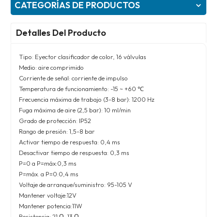
CATEGORÍAS DE PRODUCTOS
Detalles Del Producto
Tipo: Eyector clasificador de color, 16 válvulas
Medio: aire comprimido
Corriente de señal: corriente de impulso
Temperatura de funcionamiento: -15 ~ +60 ℃
Frecuencia máxima de trabajo (3-8 bar): 1200 Hz
Fuga máxima de aire (2,5 bar): 10 ml/min
Grado de protección: IP52
Rango de presión: 1,5-8 bar
Activar tiempo de respuesta: 0,4 ms
Desactivar tiempo de respuesta: 0,3 ms
P=0 a P=máx:0,3 ms
P=máx. a P=0:0,4 ms
Voltaje de arranque/suministro: 95-105 V
Mantener voltaje:12V
Mantener potencia:11W
Resistencia: 21 Ω, 13 Ω