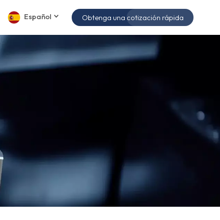
Español
Obtenga una cotización rápida
English
español
日本語
한국의