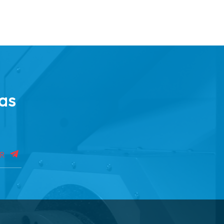
ras
IR