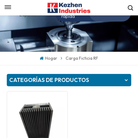
Obtenga una cotización
Español
rápida
English
español
Hogar
Carga Ficticia RF
日本語
CATEGORÍAS DE PRODUCTOS
한국의