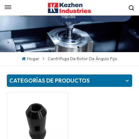
Obtenga una cotización
Español
rápida
English
español
Hogar
Centrífuga De Rotor De Ángulo Fijo
日本語
CATEGORÍAS DE PRODUCTOS
한국의