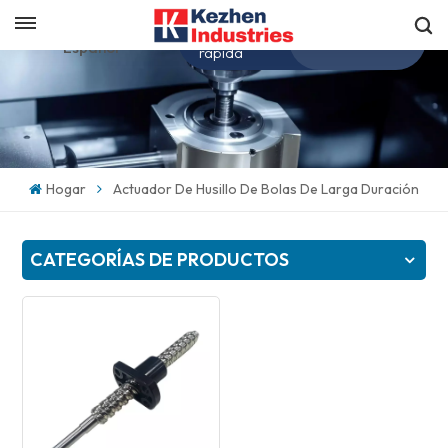
Obtenga una cotización
Español
rápida
English
español
Hogar
Actuador De Husillo De Bolas De Larga Duración
日本語
CATEGORÍAS DE PRODUCTOS
한국의