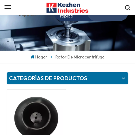
Obtenga una cotización
Español
rápida
English
español
Hogar
Rotor De Microcentrífuga
日本語
CATEGORÍAS DE PRODUCTOS
한국의