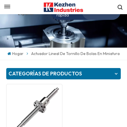
Obtenga una cotización
Español
rápida
English
español
Hogar
Actuador Lineal De Tornillo De Bolas En Miniatura
日本語
CATEGORÍAS DE PRODUCTOS
한국의