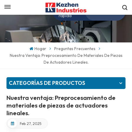
Obtenga una cotización
Español
rápida
English
Hogar
Preguntas Frecuentes
español
Nuestra Ventaja: Preprocesamiento De Materiales De Piezas
De Actuadores Lineales.
日本語
한국의
CATEGORÍAS DE PRODUCTOS
Nuestra ventaja: Preprocesamiento de
materiales de piezas de actuadores
lineales.
Feb 27, 2025