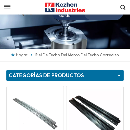
Obtenga una cotización
Español
rápida
English
español
Hogar
Riel De Techo Del Marco Del Techo Corredizo
日本語
CATEGORÍAS DE PRODUCTOS
한국의