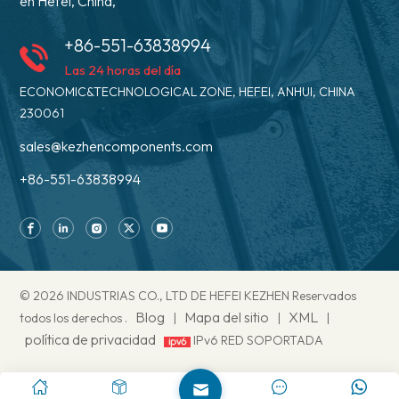
en Hefei, China,
+86-551-63838994
Las 24 horas del día
ECONOMIC&TECHNOLOGICAL ZONE, HEFEI, ANHUI, CHINA
230061
sales@kezhencomponents.com
+86-551-63838994
© 2026 INDUSTRIAS CO., LTD DE HEFEI KEZHEN Reservados
Blog
Mapa del sitio
XML
todos los derechos .
|
|
|
política de privacidad
IPv6 RED SOPORTADA