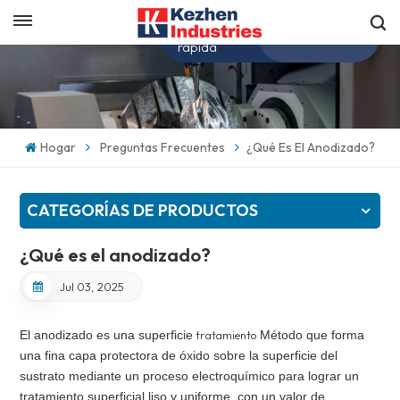
Obtenga una cotización
Español
rápida
English
Hogar
Preguntas Frecuentes
¿Qué Es El Anodizado?
español
日本語
CATEGORÍAS DE PRODUCTOS
한국의
¿Qué es el anodizado?
Jul 03, 2025
El anodizado es una superficie
tratamiento
Método que forma
una fina capa protectora de óxido sobre la superficie del
sustrato mediante un proceso electroquímico para lograr un
tratamiento superficial liso y uniforme, con un valor de