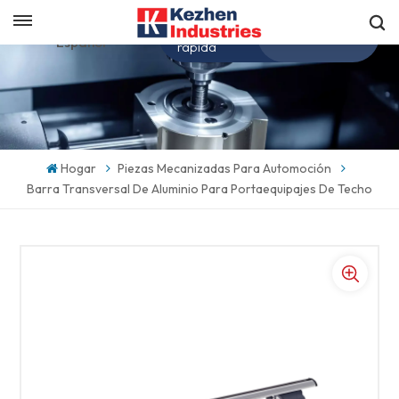
Obtenga una cotización
Español
rápida
English
español
Hogar
Piezas Mecanizadas Para Automoción
Barra Transversal De Aluminio Para Portaequipajes De Techo
日本語
한국의