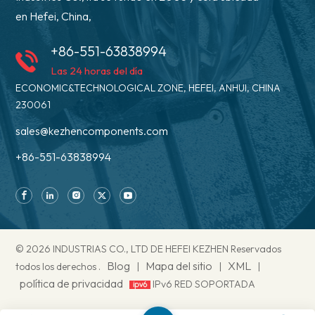
en Hefei, China,
+86-551-63838994
Las 24 horas del día
ECONOMIC&TECHNOLOGICAL ZONE, HEFEI, ANHUI, CHINA
230061
sales@kezhencomponents.com
+86-551-63838994
© 2026 INDUSTRIAS CO., LTD DE HEFEI KEZHEN Reservados
Blog
Mapa del sitio
XML
todos los derechos .
|
|
|
política de privacidad
IPv6 RED SOPORTADA