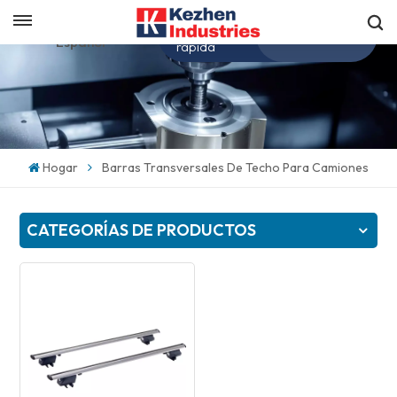
Obtenga una cotización
Español
rápida
English
español
Hogar
Barras Transversales De Techo Para Camiones
日本語
CATEGORÍAS DE PRODUCTOS
한국의