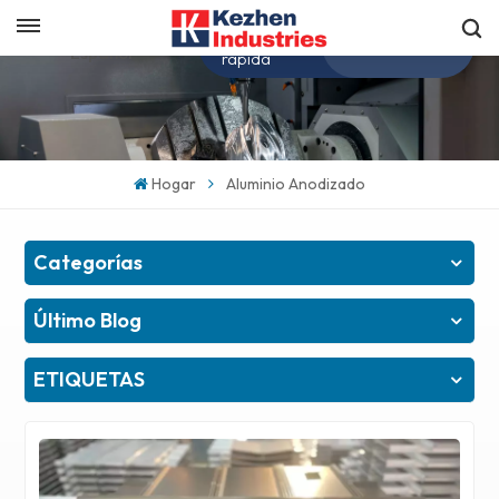
Obtenga una cotización
Español
rápida
English
Hogar
Aluminio Anodizado
español
日本語
Categorías
한국의
Último Blog
ETIQUETAS