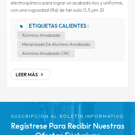
electroquímico para lograr un acabado liso y uniforme,
con una rugosidad (Ra) de tan solo 0,5 µm. El
anodizado puede mejorar la firmeza, la resistencia a la
corrosión, la resistencia al desgaste y la estética de los
ETIQUETAS CALIENTES :
accesorios de aleación de aluminio, magnesio y titanio.
Aluminio Anodizado
El anodizado tiene una amplia gama de aplicaciones y
Mecanizado De Aluminio Anodizado
es ampliamente utilizado en diversas industrias como
dispositivos médicos, comunicaciones electrónicas,
Aluminio Anodizado CNC
accesorios automotrices, aeroespacial, maquinaria
agrícola, etc.
LEER MÁS
SUSCRIPCIÓN AL BOLETÍN INFORMATIVO
Regístrese Para Recibir Nuestras