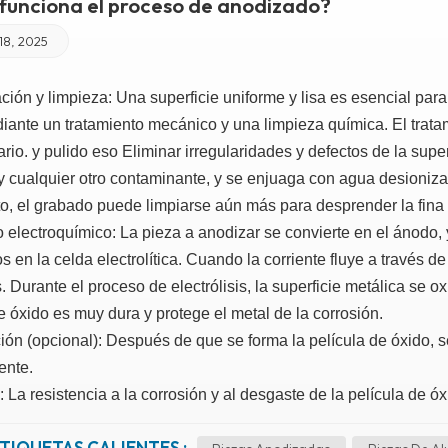
funciona el proceso de anodizado?
18, 2025
ción y limpieza: Una superficie uniforme y lisa es esencial par
iante un tratamiento mecánico y una limpieza química. El trata
rio.
y
pulido
eso
Eliminar irregularidades y defectos de la super
y cualquier otro contaminante, y se enjuaga con agua desioniza
to, el grabado puede limpiarse aún más para desprender la fina 
 electroquímico: La pieza a anodizar se convierte en el ánodo,
 en la celda electrolítica. Cuando la corriente fluye a través de 
. Durante el proceso de electrólisis, la superficie metálica se 
e óxido es muy dura y protege el metal de la corrosión.
ión (opcional): Después de que se forma la película de óxido, se
rente.
: La resistencia a la corrosión y al desgaste de la película de
TIQUETAS CALIENTES :