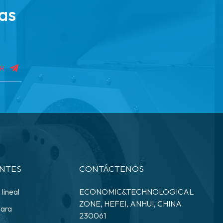
ras
IR
ENTES
CONTÁCTENOS
lineal
ECONOMIC&TECHNOLOGICAL
ZONE, HEFEI, ANHUI, CHINA
para
230061