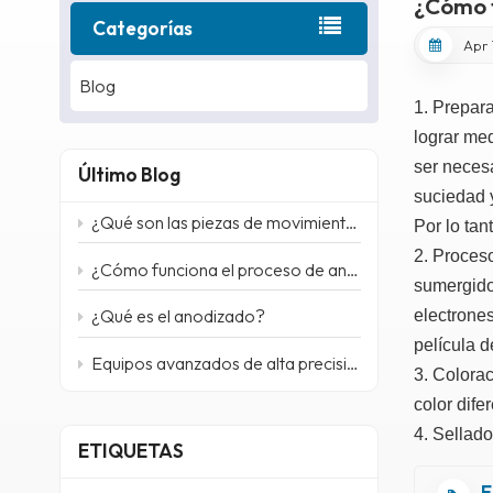
¿Cómo 
Categorías
Apr 
Blog
1. Prepara
lograr med
ser necesa
Último Blog
suciedad 
¿Qué son las piezas de movimiento lineal y dónde se utilizan?
Por lo tan
2. Proceso
¿Cómo funciona el proceso de anodizado?
sumergidos
¿Qué es el anodizado?
electrones
película d
Equipos avanzados de alta precisión de Kezhen Industries
3. Colorac
color dife
4. Sellado
ETIQUETAS
E