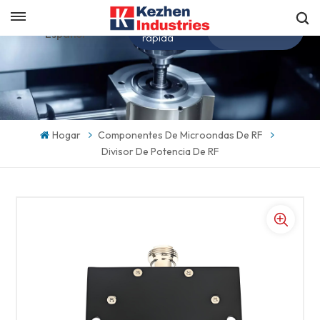
Obtenga una cotización
Español
rápida
English
español
Hogar
Componentes De Microondas De RF
Divisor De Potencia De RF
日本語
한국의