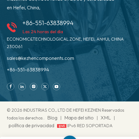
en Hefei, China,
+86-551-63838994
Las 24 horas del día
ECONOMIC&TECHNOLOGICAL ZONE, HEFEI, ANHUI, CHINA
230061
sales@kezhencomponents.com
+86-551-63838994
© 2026 INDUSTRIAS CO., LTD DE HEFEI KEZHEN Reservados
Blog
Mapa del sitio
XML
todos los derechos .
|
|
|
política de privacidad
IPv6 RED SOPORTADA