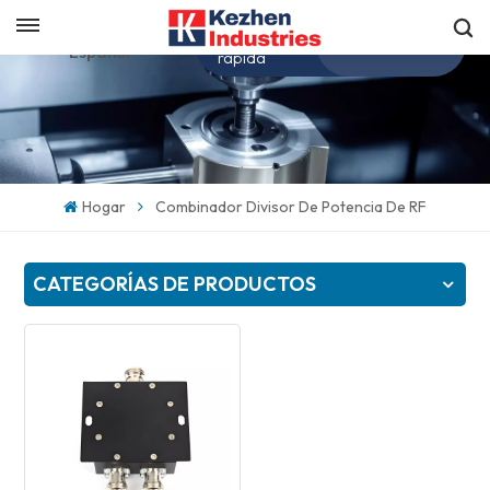
Obtenga una cotización
Español
rápida
English
español
Hogar
Combinador Divisor De Potencia De RF
日本語
CATEGORÍAS DE PRODUCTOS
한국의