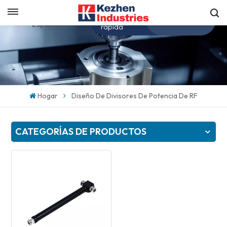
Obtenga una cotización
Español
rápida
English
español
Hogar
Diseño De Divisores De Potencia De RF
日本語
CATEGORÍAS DE PRODUCTOS
한국의