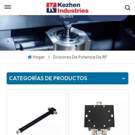
Obtenga una cotización
Español
rápida
English
español
Hogar
Divisores De Potencia De RF
日本語
CATEGORÍAS DE PRODUCTOS
한국의